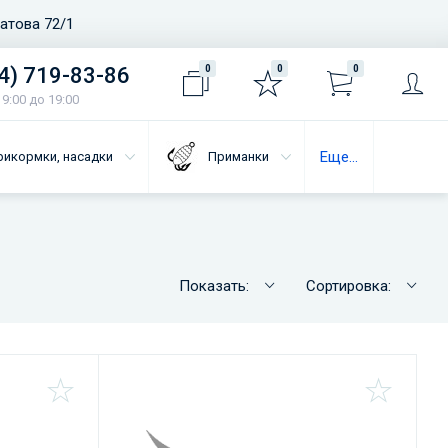
ватова 72/1
4) 719-83-86
0
0
0
9:00 до 19:00
Еще...
рикормки, насадки
Приманки
Показать:
Сортировка: