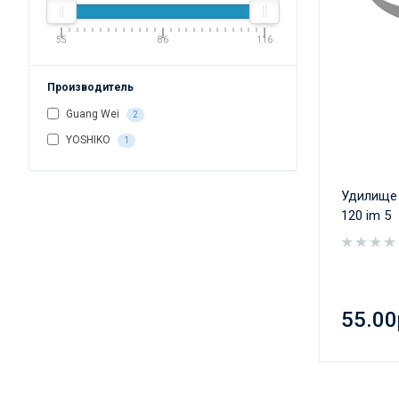
55
86
116
Производитель
Guang Wei
2
YOSHIKO
1
Удилище 
120 im 5
55.00