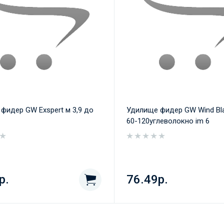
фидер GW Exspert м 3,9 до
Удилище фидер GW Wind Bla
60-120углеволокно im 6
р.
76.49р.