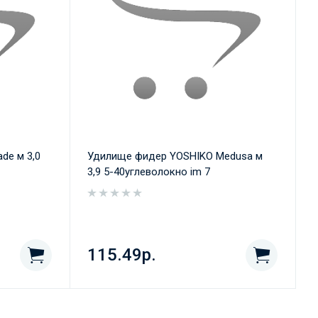
de м 3,0
Удилище фидер YOSHIKO Medusa м
3,9 5-40углеволокно im 7
115.49р.