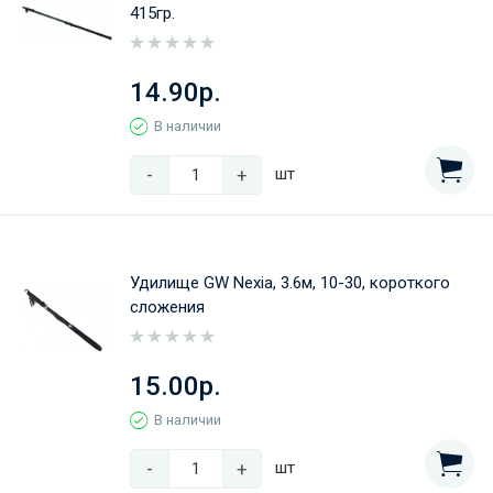
415гр.
14.90р.
В наличии
-
+
шт
Удилище GW Nexia, 3.6м, 10-30, короткого
сложения
15.00р.
В наличии
-
+
шт