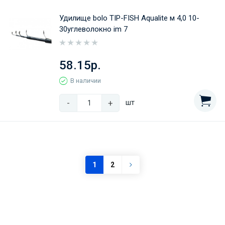
Удилище bolo TIP-FISH Aqualite м 4,0 10-
30углеволокно im 7
58.15р.
В наличии
-
+
шт
1
2