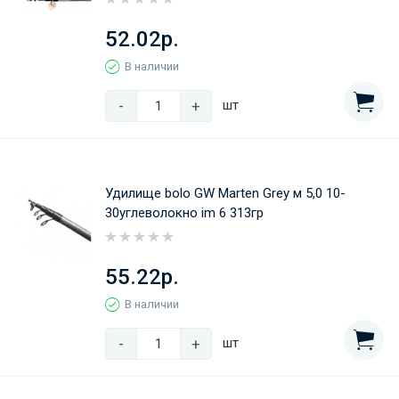
52.02р.
В наличии
-
+
шт
Удилище bolo GW Marten Grey м 5,0 10-
30углеволокно im 6 313гр
55.22р.
В наличии
-
+
шт