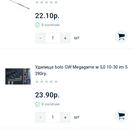
22.10р.
В наличии
-
+
шт
Удилище bolo GW Megagame м 5,0 10-30 im 5
390гр.
23.90р.
В наличии
-
+
шт