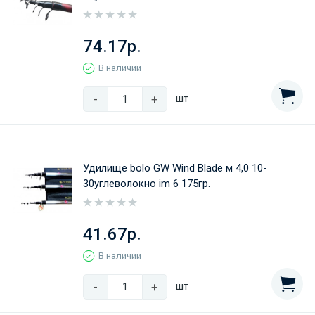
74.17р.
В наличии
-
+
шт
Удилище bolo GW Wind Blade м 4,0 10-
30углеволокно im 6 175гр.
41.67р.
В наличии
-
+
шт