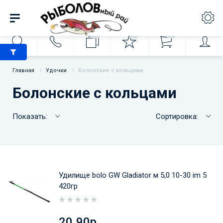
0
0
0
Главная
Удочки
Болонские с кольцами
Болонские с кольцами
Показать:
Сортировка:
Удилище bolo GW Gladiator м 5,0 10-30 im 5
420гр
20.90р.