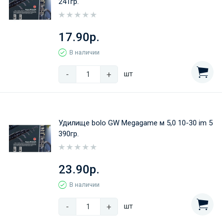
241гр.
17.90р.
В наличии
-
+
шт
Удилище bolo GW Megagame м 5,0 10-30 im 5
390гр.
23.90р.
В наличии
-
+
шт