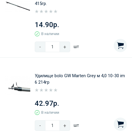
415гр.
14.90р.
В наличии
-
+
шт
Удилище bolo GW Marten Grey м 4,0 10-30 im
6 214гр
42.97р.
В наличии
-
+
шт