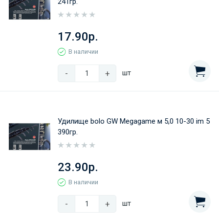
241гр.
17.90р.
В наличии
-
+
шт
Удилище bolo GW Megagame м 5,0 10-30 im 5
390гр.
23.90р.
В наличии
-
+
шт