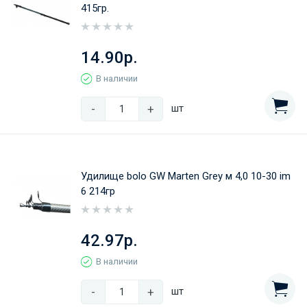
415гр.
14.90р.
В наличии
-
+
шт
Удилище bolo GW Marten Grey м 4,0 10-30 im
6 214гр
42.97р.
В наличии
-
+
шт