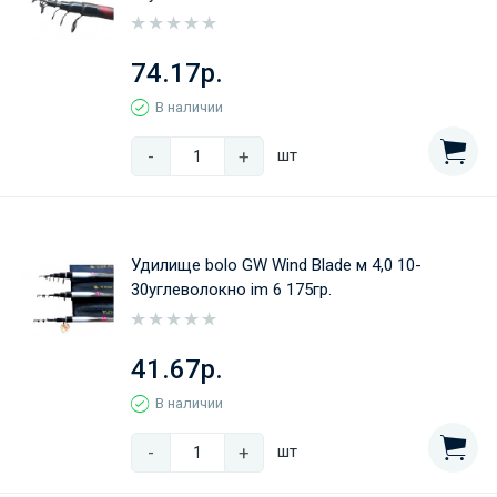
74.17р.
В наличии
-
+
шт
Удилище bolo GW Wind Blade м 4,0 10-
30углеволокно im 6 175гр.
41.67р.
В наличии
-
+
шт