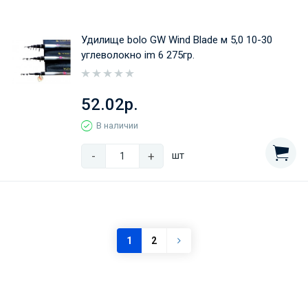
Удилище bolo GW Wind Blade м 5,0 10-30
углеволокно im 6 275гр.
52.02р.
В наличии
-
+
шт
1
2