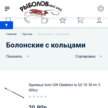
0
0
0
Главная
Удочки
Болонские с кольцами
Болонские с кольцами
Показать:
Сортировка:
Удилище bolo GW Gladiator м 5,0 10-30 im 5
420гр
20.90р.