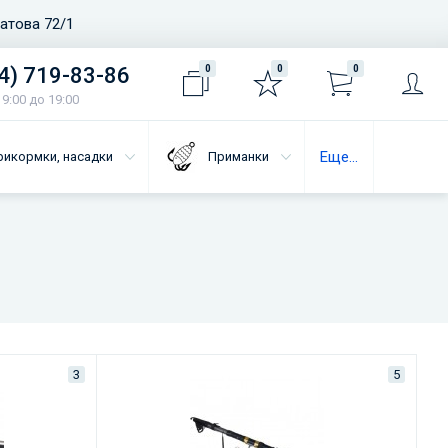
ватова 72/1
4) 719-83-86
0
0
0
9:00 до 19:00
Еще...
рикормки, насадки
Приманки
3
5