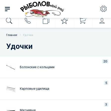
0
0
0
Главная
Удочки
Удочки
20
Болонские с кольцами
5
Карповые удилища
3
Матчевые